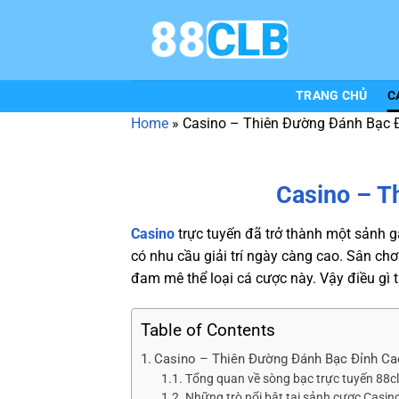
Bỏ
qua
nội
dung
TRANG CHỦ
C
Home
»
Casino – Thiên Đường Đánh Bạc 
Casino – T
Casino
trực tuyến đã trở thành một sảnh g
có nhu cầu giải trí ngày càng cao. Sân chơ
đam mê thể loại cá cược này. Vậy điều gì 
Table of Contents
Casino – Thiên Đường Đánh Bạc Đỉnh C
Tổng quan về sòng bạc trực tuyến 88c
Những trò nổi bật tại sảnh cược Casin