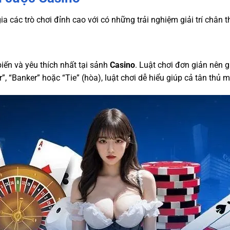
a các trò chơi đỉnh cao với có những trải nghiệm giải trí chân th
iến và yêu thích nhất tại sảnh
Casino
. Luật chơi đơn giản nên 
r”, “Banker” hoặc “Tie” (hòa), luật chơi dễ hiểu giúp cả tân thủ