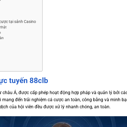
 cược tại sảnh Casino
 thật
o
oàn
ực tuyến 88clb
 từ châu Á, được cấp phép hoạt động hợp pháp và quản lý bởi c
i mang đến trải nghiệm cá cược an toàn, công bằng và minh b
ịch của hội viên đều được xử lý nhanh chóng, an toàn.