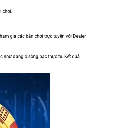
i chơi.
tham gia các bàn chơi trực tuyến với Dealer
c như đang ở sòng bạc thực tế. Kết quả