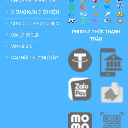
CHÍNH SÁCH BẢO MẬT
đã tung ra gần 30 chương trình ưu đãi, gồm cả khuyến mãi
dài hạn và khuyến mãi theo sự kiện.
ĐIỀU KHOẢN ĐIỀU KIỆN
Tổng giá trị ưu đãi lên đến 10 tỷ đồng, giúp người chơi có
CHƠI CÓ TRÁCH NHIỆM
cơ hội nhận thưởng lớn. Đặc biệt là chúng tôi không đặt ra
PHƯƠNG THỨC THANH
ĐẠI LÝ 88CLB
các điều kiện làm khó mà thay vào đó tập trung vào tối ưu
TOÁN
trải nghiệm của hội viên.
VIP 88CLB
CÂU HỎI THƯỜNG GẶP
Ưu điểm nổi bật của nhà cái 88CLB là gì?