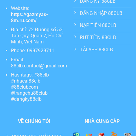
ĐĂNG KÝ 88CLB
Website:
ĐĂNG NHẬP 88CLB
https://gazmyas-
8m.ru.com/
NẠP TIỀN 88CLB
Địa chỉ:
72 Đường số 53,
Tân Quy, Quận 7, Hồ Chí
RÚT TIỀN 88CLB
Giấy phép với chứng chỉ hoạt động
Minh, Việt Nam
TẢI APP 88CLB
Phone:
0997929711
Ưu điểm nổi bật của 88CLB
Email:
88clb.contact@gmail.com
Tiếp theo, một dữ liệu quan trọng mà bạn cần nhớ khi tìm
Hashtags: #88clb
hiểu về
88clb
chính là các ưu điểm nổi trội mà nền tảng
#nhacai88clb
này đang sở hữu. Những đặc điểm độc đáo này giúp
#88clubcom
chúng tôi tạo dựng được niềm tin tưởng, đưa tên tuổi đến
#trangchu88club
#dangky88clb
gần hơn với cộng đồng bet thủ.
Khuyến mãi lên đến 10 tỷ đồng
VỀ CHÚNG TÔI
NHÀ CUNG CẤP
Một trong những lý do nhiều người yêu thích nhà cái là
chương trình khuyến mãi cực kỳ hấp dẫn. Hiện tại, đơn vị