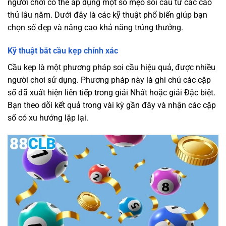
người chơi có thể áp dụng một số mẹo soi cầu từ các cao
thủ lâu năm. Dưới đây là các kỹ thuật phổ biến giúp bạn
chọn số đẹp và nâng cao khả năng trúng thưởng.
Kỹ thuật bắt cầu kẹp chính xác
Cầu kẹp là một phương pháp soi cầu hiệu quả, được nhiều
người chơi sử dụng. Phương pháp này là ghi chú các cặp
số đã xuất hiện liên tiếp trong giải Nhất hoặc giải Đặc biệt.
Bạn theo dõi kết quả trong vài kỳ gần đây và nhận các cặp
số có xu hướng lặp lại.