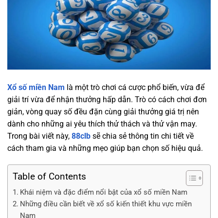
Xổ số miền Nam
là một trò chơi cá cược phổ biến, vừa để
giải trí vừa để nhận thưởng hấp dẫn. Trò có cách chơi đơn
giản, vòng quay số đều đặn cùng giải thưởng giá trị nên
dành cho những ai yêu thích thử thách và thử vận may.
Trong bài viết này,
88clb
sẽ chia sẻ thông tin chi tiết về
cách tham gia và những mẹo giúp bạn chọn số hiệu quả.
Table of Contents
Khái niệm và đặc điểm nổi bật của xổ số miền Nam
Những điều cần biết về xổ số kiến thiết khu vực miền
Nam