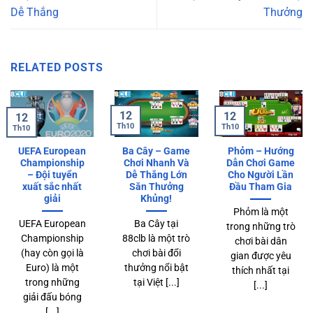
Dễ Thắng
Thưởng
RELATED POSTS
12
12
12
Th10
Th10
Th10
UEFA European
Ba Cây – Game
Phỏm – Hướng
Championship
Chơi Nhanh Và
Dẫn Chơi Game
– Đội tuyển
Dễ Thắng Lớn
Cho Người Lần
xuất sắc nhất
Săn Thưởng
Đầu Tham Gia
giải
Khủng!
Phỏm là một
UEFA European
Ba Cây tại
trong những trò
Championship
88clb là một trò
chơi bài dân
(hay còn gọi là
chơi bài đổi
gian được yêu
Euro) là một
thưởng nổi bật
thích nhất tại
trong những
tại Việt [...]
[...]
giải đấu bóng
[...]