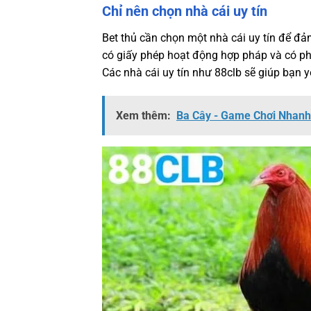
Chỉ nên chọn nhà cái uy tín
Bet thủ cần chọn một nhà cái uy tín để đả
có giấy phép hoạt động hợp pháp và có ph
Các nhà cái uy tín như 88clb sẽ giúp bạn 
Xem thêm:
Ba Cây - Game Chơi Nhanh