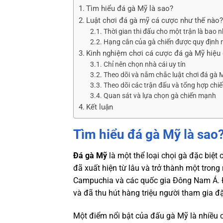
Tìm hiểu đá gà Mỹ là sao?
Luật chơi đá gà mỹ cá cược như thế nào
Thời gian thi đấu cho một trận là bao n
Hạng cân của gà chiến được quy định 
Kinh nghiệm chơi cá cược đá gà Mỹ hiệu
Chỉ nên chọn nhà cái uy tín
Theo dõi và nắm chắc luật chơi đá gà 
Theo dõi các trận đấu và tổng hợp chiế
Quan sát và lựa chọn gà chiến mạnh
Kết luận
Tìm hiểu đá gà Mỹ là sao
Đá gà Mỹ
là một thể loại chọi gà đặc biệt 
đã xuất hiện từ lâu và trở thành một trong 
Campuchia và các quốc gia Đông Nam Á. Đâ
và đã thu hút hàng triệu người tham gia đặ
Một điểm nổi bật của đấu gà Mỹ là nhiều 