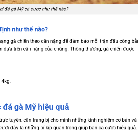
ơi đá gà Mỹ cá cược như thế nào?
định như thế nào?
hạng gà chiến theo cân nặng để đảm bảo mỗi trận đấu công bằ
m dựa trên cân nặng của chúng. Thông thường, gà chiến được
 4kg.
 đá gà Mỹ hiệu quả
trực tuyến, cần trang bị cho mình những kinh nghiệm cơ bản và
Dưới đây là những bí kíp quan trọng giúp bạn cá cược hiệu quả.