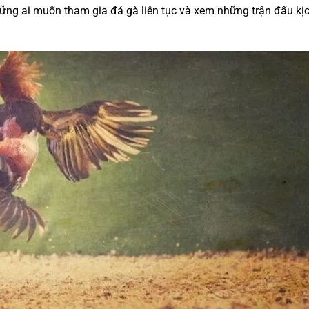
những ai muốn tham gia đá gà liên tục và xem những trận đấu kị