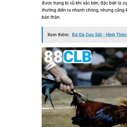
được trang bị vũ khí sắc bén, đặc biệt là 
thường diễn ra nhanh chóng, nhưng cũng kh
bản thân.
Xem thêm:
Đá Gà Cựa Sắt - Hình Thức